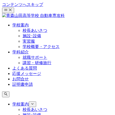
コンテンツへスキップ
学校案内
校長あいさつ
施設･設備
実習服
学校概要・アクセス
学科紹介
就職サポート
講習・研修旅行
よくある質問
応援メッセージ
お問合せ
証明書申請
学校案内
校長あいさつ
施設･設備