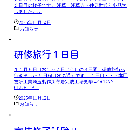
２日目の様子です。 浅草 浅草寺・仲見世通りを見学
しました。…
2025年11月14日
お知らせ
研修旅行１日目
１１月５日（水）～７日（金）の３日間、研修旅行へ
行きました！ 日程は次の通りです。 １日目・・・本田
技研工業埼玉製作所寄居完成工場見学→OCEAN
CLUB B…
2025年11月12日
お知らせ