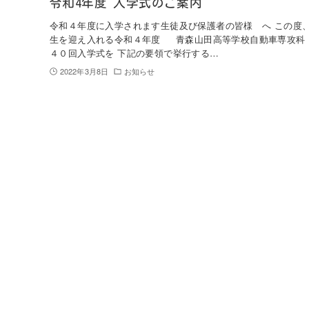
令和4年度 入学式のご案内
令和４年度に入学されます生徒及び保護者の皆様 へ この度
生を迎え入れる令和４年度 青森山田高等学校自動車専攻科
４０回入学式を 下記の要領で挙行する…
2022年3月8日
お知らせ