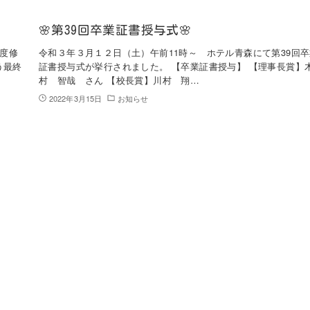
🌸第39回卒業証書授与式🌸
度修
令和３年３月１２日（土）午前11時～ ホテル青森にて第39回
う最終
証書授与式が挙行されました。 【卒業証書授与】 【理事長賞】
村 智哉 さん 【校長賞】川村 翔…
2022年3月15日
お知らせ