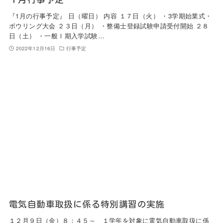
『1月の行事予定』 日（曜日） 内容 １７日（火） ・3学期始業式・
ボウリング大会 ２３日（月） ・整備士登録試験申請受付開始 ２８
日（土） ・一般Ⅰ期入学試験…
2022年12月16日
行事予定
電気自動車取扱に係る特別講習の実施
１２月９日（金）８：４５～ １学年を対象に電気自動車取扱に係