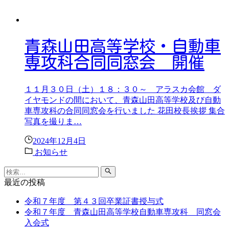
青森山田高等学校・自動車
専攻科合同同窓会 開催
１１月３０日（土）１８：３０～ アラスカ会館 ダ
イヤモンドの間において、青森山田高等学校及び自動
車専攻科の合同同窓会を行いました 花田校長挨拶 集合
写真を撮りま…
2024年12月4日
お知らせ
最近の投稿
令和７年度 第４３回卒業証書授与式
令和７年度 青森山田高等学校自動車専攻科 同窓会
入会式