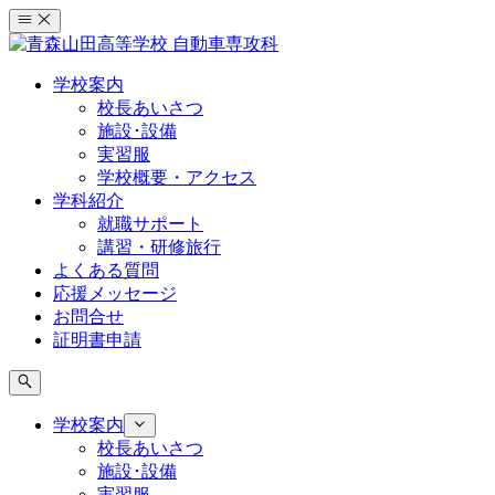
コ
ン
テ
学校案内
ン
校長あいさつ
ツ
施設･設備
へ
実習服
ス
学校概要・アクセス
キ
学科紹介
ッ
就職サポート
プ
講習・研修旅行
よくある質問
応援メッセージ
お問合せ
証明書申請
学校案内
校長あいさつ
施設･設備
実習服