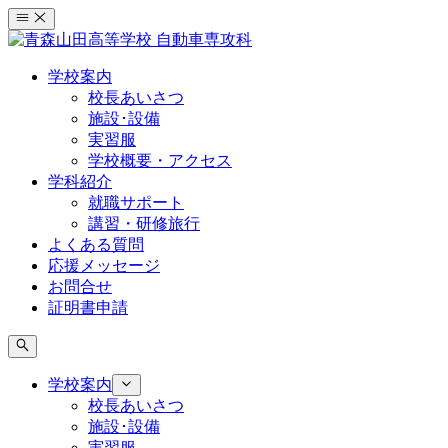
コ
ン
テ
学校案内
ン
校長あいさつ
ツ
施設･設備
へ
実習服
ス
学校概要・アクセス
キ
学科紹介
ッ
就職サポート
プ
講習・研修旅行
よくある質問
応援メッセージ
お問合せ
証明書申請
学校案内
校長あいさつ
施設･設備
実習服