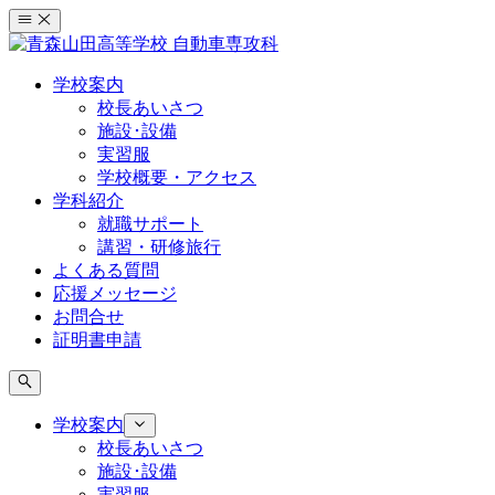
コ
ン
テ
学校案内
ン
校長あいさつ
ツ
施設･設備
へ
実習服
ス
学校概要・アクセス
キ
学科紹介
ッ
就職サポート
プ
講習・研修旅行
よくある質問
応援メッセージ
お問合せ
証明書申請
学校案内
校長あいさつ
施設･設備
実習服