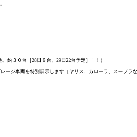
す。
約３０台［28日８台、29日22台予定］！！）
ガレージ車両を特別展示します［ヤリス、カローラ、スープラ