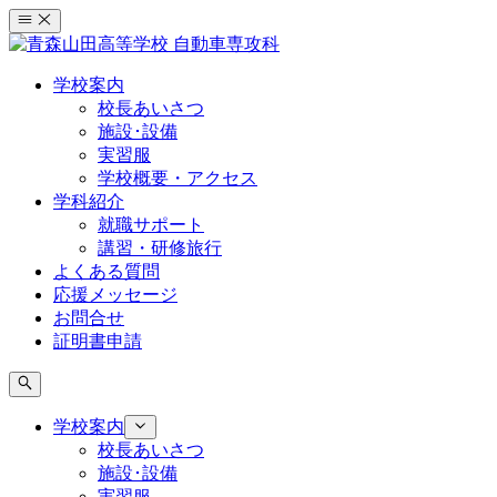
コ
ン
テ
学校案内
ン
校長あいさつ
ツ
施設･設備
へ
実習服
ス
学校概要・アクセス
キ
学科紹介
ッ
就職サポート
プ
講習・研修旅行
よくある質問
応援メッセージ
お問合せ
証明書申請
学校案内
校長あいさつ
施設･設備
実習服