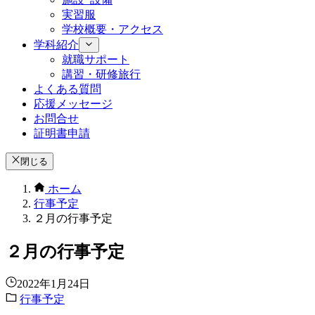
実習服
学校概要・アクセス
学科紹介
就職サポート
講習・研修旅行
よくある質問
応援メッセージ
お問合せ
証明書申請
閉じる
ホーム
行事予定
２月の行事予定
２月の行事予定
2022年1月24日
行事予定