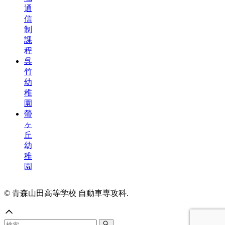
通
信
制
課
程
呉
竹
幼
稚
園
螢
ヶ
丘
幼
稚
園
© 青森山田高等学校 自動車専攻科.