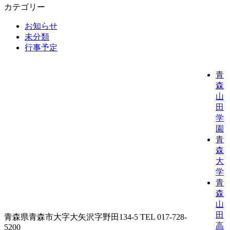
カテゴリー
お知らせ
未分類
行事予定
青
森
山
田
学
園
青
森
大
学
青
森
山
田
青森県青森市大字大矢沢字野田134-5 TEL 017-728-
高
5200