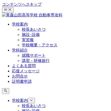
コンテンツへスキップ
学校案内
校長あいさつ
施設･設備
実習服
学校概要・アクセス
学科紹介
就職サポート
講習・研修旅行
よくある質問
応援メッセージ
お問合せ
証明書申請
学校案内
校長あいさつ
施設･設備