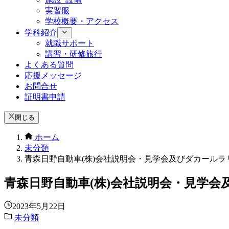
実習服
学校概要・アクセス
学科紹介
就職サポート
講習・研修旅行
よくある質問
応援メッセージ
お問合せ
証明書申請
閉じる
ホーム
未分類
青森日野自動車(株)会社説明会・見学会及びダカールラ
青森日野自動車(株)会社説明会・見学
2023年5月22日
未分類