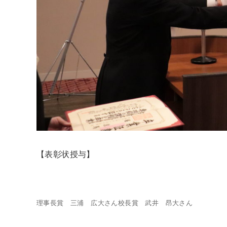
【表彰状授与】
理事長賞 三浦 広大さん
校長賞 武井 昂大さん