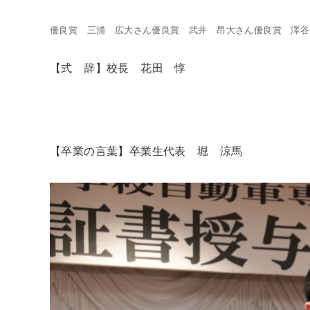
優良賞 三浦 広大さん
優良賞 武井 昂大さん
優良賞 澤谷
【式 辞】校長 花田 惇
【卒業の言葉】卒業生代表 堀 涼馬