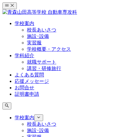
コ
ン
テ
学校案内
ン
校長あいさつ
ツ
施設･設備
へ
実習服
ス
学校概要・アクセス
キ
学科紹介
ッ
就職サポート
プ
講習・研修旅行
よくある質問
応援メッセージ
お問合せ
証明書申請
学校案内
校長あいさつ
施設･設備
実習服