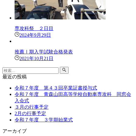
専攻科祭 ２日目
2024年9月29日
推薦Ⅰ期入学試験合格発表
2021年10月21日
最近の投稿
令和７年度 第４３回卒業証書授与式
令和７年度 青森山田高等学校自動車専攻科 同窓会
入会式
３月の行事予定
2月の行事予定
令和７年度 ３学期始業式
アーカイブ