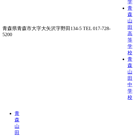
学
青
森
山
田
青森県青森市大字大矢沢字野田134-5 TEL 017-728-
高
5200
等
学
校
青
森
山
田
中
学
校
青
森
山
田