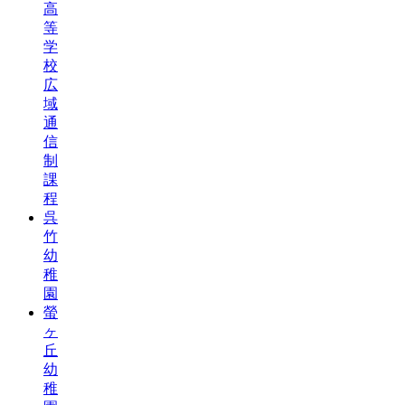
高
等
学
校
広
域
通
信
制
課
程
呉
竹
幼
稚
園
螢
ヶ
丘
幼
稚