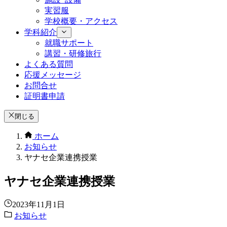
実習服
学校概要・アクセス
学科紹介
就職サポート
講習・研修旅行
よくある質問
応援メッセージ
お問合せ
証明書申請
閉じる
ホーム
お知らせ
ヤナセ企業連携授業
ヤナセ企業連携授業
2023年11月1日
お知らせ