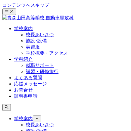
コンテンツへスキップ
学校案内
校長あいさつ
施設･設備
実習服
学校概要・アクセス
学科紹介
就職サポート
講習・研修旅行
よくある質問
応援メッセージ
お問合せ
証明書申請
学校案内
校長あいさつ
施設･設備